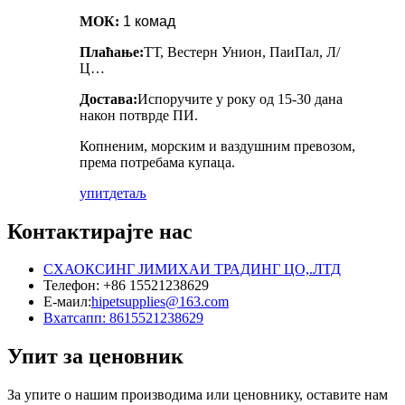
МОК:
1 комад
Плаћање:
ТТ, Вестерн Унион, ПаиПал, Л/
Ц…
Достава:
Испоручите у року од 15-30 дана
након потврде ПИ.
Копненим, морским и ваздушним превозом,
према потребама купаца.
упит
детаљ
Контактирајте нас
СХАОКСИНГ ЈИМИХАИ ТРАДИНГ ЦО,.ЛТД
Телефон: +86 15521238629
Е-маил:
hipetsupplies@163.com
Вхатсапп: 8615521238629
Упит за ценовник
За упите о нашим производима или ценовнику, оставите нам