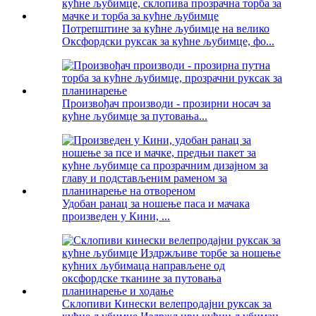
Потрепштине за кућне љубимце на велико
Оксфордски руксак за кућне љубимце, фо...
Произвођач производи - прозирни носач за
кућне љубимце за путовања...
Удобан ранац за ношење паса и мачака
произведен у Кини, ...
Склопиви Кинески велепродајни руксак за