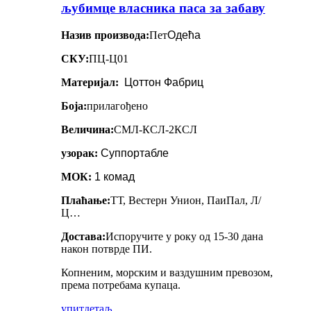
љубимце власника паса за забаву
Назив производа:
Пет
Одећа
СКУ:
ПЦ-Ц01
Материјал:
Цоттон Фабриц
Боја:
прилагођено
Величина:
СМЛ-КСЛ-2КСЛ
узорак:
Суппортабле
МОК:
1 комад
Плаћање:
ТТ, Вестерн Унион, ПаиПал, Л/
Ц…
Достава:
Испоручите у року од 15-30 дана
након потврде ПИ.
Копненим, морским и ваздушним превозом,
према потребама купаца.
упит
детаљ