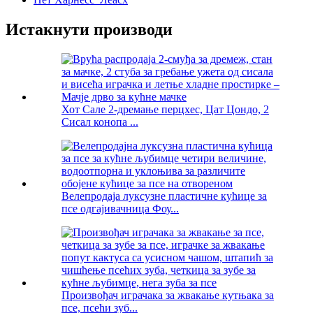
Истакнути производи
Хот Сале 2-дремање перцхес, Цат Цондо, 2
Сисал конопа ...
Велепродаја луксузне пластичне кућице за
псе одгајивачница Фоу...
Произвођач играчака за жвакање кутњака за
псе, псећи зуб...