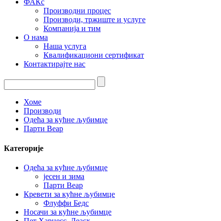
ФАКс
Производни процес
Производи, тржиште и услуге
Компанија и тим
О нама
Наша услуга
Квалификациони сертификат
Контактирајте нас
Хоме
Производи
Одећа за кућне љубимце
Парти Веар
Категорије
Одећа за кућне љубимце
јесен и зима
Парти Веар
Кревети за кућне љубимце
Флуффи Бедс
Носачи за кућне љубимце
Пет Харнесс_Леасх