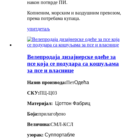
након потврде ПИ.
Копненим, морским и ваздушним превозом,
према потребама купаца.
упит
детаљ
Велепродаја дизајнерске одеће за
псе која се подудара са кошуљама
за псе и власнице
Назив производа:
Пет
Одећа
СКУ:
ПЦ-Ц03
Материјал:
Цоттон Фабриц
Боја:
прилагођено
Величина:
СМЛ-КСЛ
узорак:
Суппортабле