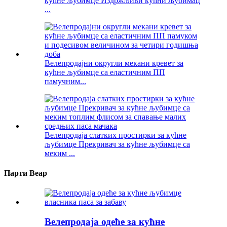
кућне љубимце Издржљиви кућни љубимац
...
Велепродајни округли мекани кревет за
кућне љубимце са еластичним ПП
памучним...
Велепродаја слатких простирки за кућне
љубимце Прекривач за кућне љубимце са
меким ...
Парти Веар
Велепродаја одеће за кућне