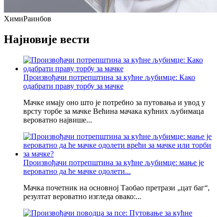
Хими
Раинбов
Најновије вести
Произвођачи потрепштина за кућне љубимце: Како
одабрати праву торбу за мачке
Мачке имају оно што је потребно за путовања и увод у
врсту торбе за мачке Већина мачака кућних љубимаца
вероватно највише...
Произвођачи потрепштина за кућне љубимце: мање је
вероватно да ће мачке одолети...
Мачка почетник на основној Таобао претрази „цат баг“,
резултат вероватно изгледа овако:...