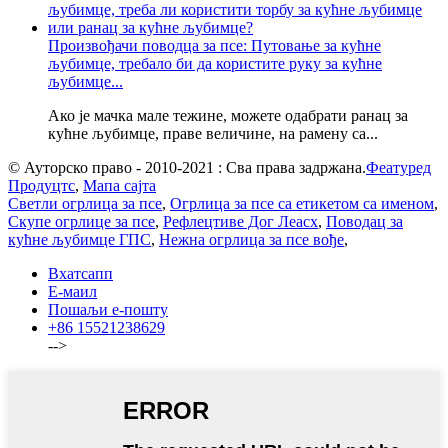
Произвођачи поводца за псе: Путовање за кућне
љубимце, требало би да користите руку за кућне
љубимце...
Ако је мачка мале тежине, можете одабрати ранац за
кућне љубимце, праве величине, на рамену са...
© Ауторско право - 2010-2021 : Сва права задржана.
Феатуред
Продуцтс
,
Мапа сајта
Светли огрлица за псе
,
Огрлица за псе са етикетом са именом
,
Скупе огрлице за псе
,
Рефлецтиве Дог Леасх
,
Поводац за
кућне љубимце ГПС
,
Нежна огрлица за псе вође
,
Вхатсапп
Е-маил
Пошаљи е-пошту
+86 15521238629
-->