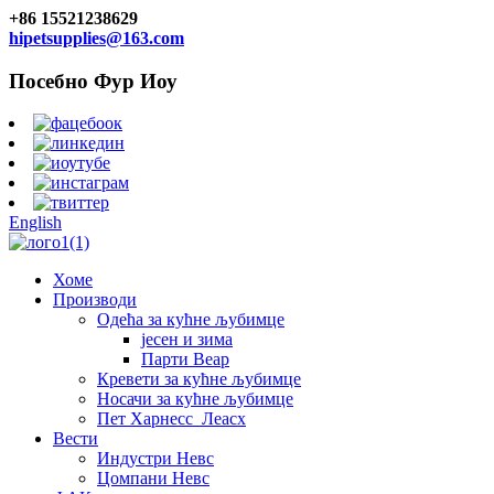
+86 15521238629
hipetsupplies@163.com
Посебно Фур Иоу
English
Хоме
Производи
Одећа за кућне љубимце
јесен и зима
Парти Веар
Кревети за кућне љубимце
Носачи за кућне љубимце
Пет Харнесс_Леасх
Вести
Индустри Невс
Цомпани Невс