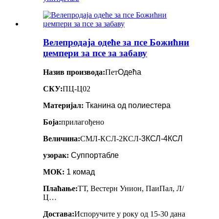
Велепродаја одеће за псе Божићни
џемпери за псе за забаву
Назив производа:
Пет
Одећа
СКУ:
ПЦ-Ц02
Материјал:
Тканина од полиестера
Боја:
прилагођено
Величина:
СМЛ-КСЛ-2КСЛ
-3КСЛ-4КСЛ
узорак:
Суппортабле
МОК:
1 комад
Плаћање:
ТТ, Вестерн Унион, ПаиПал, Л/
Ц…
Достава:
Испоручите у року од 15-30 дана