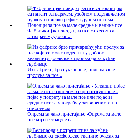
Фабрички јак поводац за псе са кесом са
затварачем, удобан...
Из фабрике, брзо уклапање, подешавање
прслука за псе...
Опрема за лако пристајање -Опрема за мале
псе која се убацује са ...